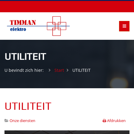
UTILITEIT
U bevindt zich hier:
Start
UTILITEIT
UTILITEIT
Onze diensten
Afdrukken